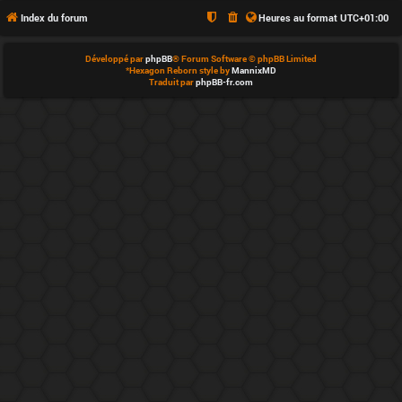
é
Index du forum
Heures au format
UTC+01:00
q
Développé par
phpBB
® Forum Software © phpBB Limited
u
*
Hexagon Reborn style by
MannixMD
Traduit par
phpBB-fr.com
i
p
e
d
u
f
o
r
u