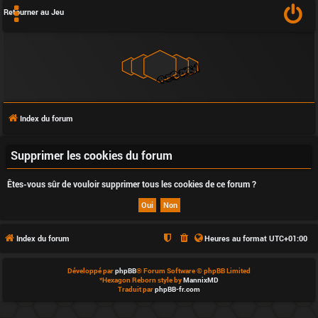
Retourner au Jeu
Index du forum
F
Supprimer les cookies du forum
A
Êtes-vous sûr de vouloir supprimer tous les cookies de ce forum ?
Q
Index du forum
Heures au format
UTC+01:00
L
Développé par
phpBB
® Forum Software © phpBB Limited
*
Hexagon Reborn style by
MannixMD
’
Traduit par
phpBB-fr.com