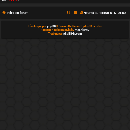
é
q
Index du forum
Heures au format
UTC+01:00
u
Développé par
phpBB
® Forum Software © phpBB Limited
*
Hexagon Reborn style by
MannixMD
i
Traduit par
phpBB-fr.com
p
e
d
u
f
o
r
u