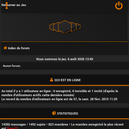
Retourner au Jeu
Index du forum
F
Nous sommes le jeu. 6 août 2026 13:49
A
Aucun forum.
Q
QUI EST EN LIGNE
Au total il y a
1
utilisateur en ligne : 0 enregistré, 0 invisible et 1 invité (d’après le
nombre d’utilisateurs actifs cette dernière minute)
Le record du nombre d’utilisateurs en ligne est de
57
, le sam. 28 févr. 2015 11:29
L
STATISTIQUES
’
14392
messages •
1492
sujets •
823
membres • Le membre enregistré le plus récent
est
Tiryo13
.