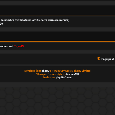
rès le nombre d’utilisateurs actifs cette dernière minute)
:29
 récent est
Tiryo13
.
L’équipe d
Développé par
phpBB
® Forum Software © phpBB Limited
*
Hexagon Reborn style by
MannixMD
Traduit par
phpBB-fr.com