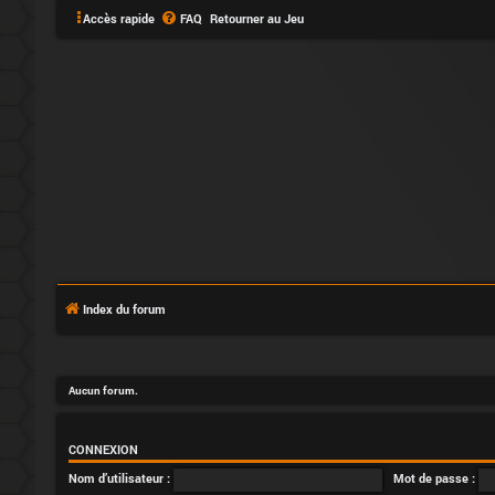
Accès rapide
FAQ
Retourner au Jeu
C
o
Index du forum
n
n
Aucun forum.
e
x
CONNEXION
Nom d’utilisateur :
Mot de passe :