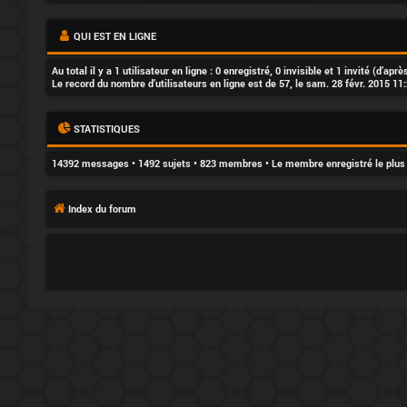
i
o
QUI EST EN LIGNE
n
Au total il y a
1
utilisateur en ligne : 0 enregistré, 0 invisible et 1 invité (d’ap
Le record du nombre d’utilisateurs en ligne est de
57
, le sam. 28 févr. 2015 11
STATISTIQUES
F
14392
messages •
1492
sujets •
823
membres • Le membre enregistré le plus
A
Index du forum
Q
L
’
é