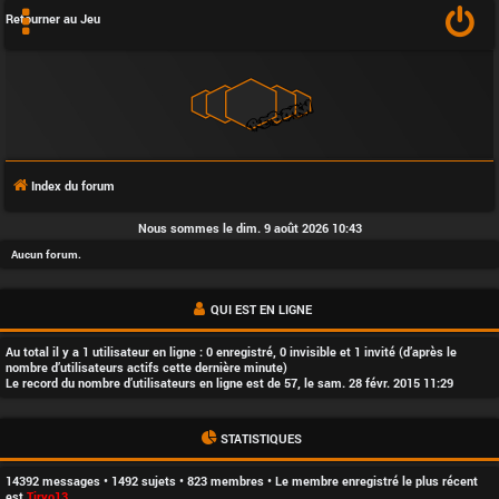
Retourner au Jeu
Index du forum
F
Nous sommes le dim. 9 août 2026 10:43
A
Aucun forum.
Q
QUI EST EN LIGNE
Au total il y a
1
utilisateur en ligne : 0 enregistré, 0 invisible et 1 invité (d’après le
nombre d’utilisateurs actifs cette dernière minute)
Le record du nombre d’utilisateurs en ligne est de
57
, le sam. 28 févr. 2015 11:29
L
STATISTIQUES
’
14392
messages •
1492
sujets •
823
membres • Le membre enregistré le plus récent
est
Tiryo13
.