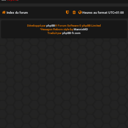
é
q
Index du forum
Heures au format
UTC+01:00
u
Développé par
phpBB
® Forum Software © phpBB Limited
*
Hexagon Reborn style by
MannixMD
i
Traduit par
phpBB-fr.com
p
e
d
u
f
o
r
u