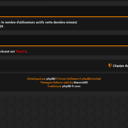
rès le nombre d’utilisateurs actifs cette dernière minute)
:29
 récent est
Tiryo13
.
L’équipe d
Développé par
phpBB
® Forum Software © phpBB Limited
*
Hexagon Reborn style by
MannixMD
Traduit par
phpBB-fr.com