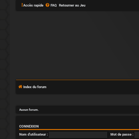
Accès rapide
FAQ
Retourner au Jeu
C
o
Index du forum
n
n
Aucun forum.
e
x
CONNEXION
Nom d’utilisateur :
Mot de passe :