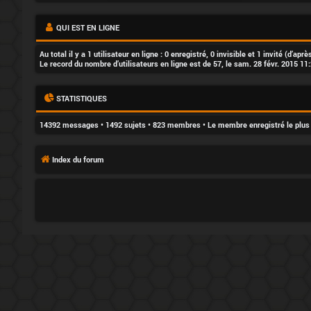
i
o
QUI EST EN LIGNE
n
Au total il y a
1
utilisateur en ligne : 0 enregistré, 0 invisible et 1 invité (d’ap
Le record du nombre d’utilisateurs en ligne est de
57
, le sam. 28 févr. 2015 11
STATISTIQUES
F
14392
messages •
1492
sujets •
823
membres • Le membre enregistré le plus
A
Index du forum
Q
L
’
é