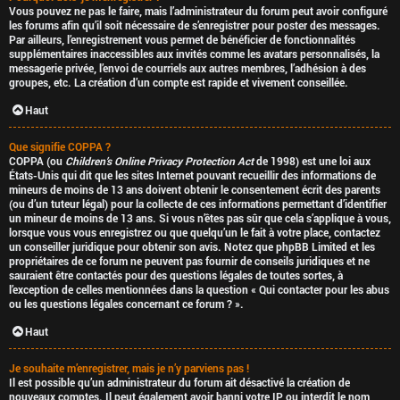
Vous pouvez ne pas le faire, mais l’administrateur du forum peut avoir configuré
les forums afin qu’il soit nécessaire de s’enregistrer pour poster des messages.
Par ailleurs, l’enregistrement vous permet de bénéficier de fonctionnalités
supplémentaires inaccessibles aux invités comme les avatars personnalisés, la
messagerie privée, l’envoi de courriels aux autres membres, l’adhésion à des
groupes, etc. La création d’un compte est rapide et vivement conseillée.
Haut
Que signifie COPPA ?
COPPA (ou
Children’s Online Privacy Protection Act
de 1998) est une loi aux
États-Unis qui dit que les sites Internet pouvant recueillir des informations de
F
mineurs de moins de 13 ans doivent obtenir le consentement écrit des parents
(ou d’un tuteur légal) pour la collecte de ces informations permettant d’identifier
un mineur de moins de 13 ans. Si vous n’êtes pas sûr que cela s’applique à vous,
A
lorsque vous vous enregistrez ou que quelqu’un le fait à votre place, contactez
un conseiller juridique pour obtenir son avis. Notez que phpBB Limited et les
Q
propriétaires de ce forum ne peuvent pas fournir de conseils juridiques et ne
sauraient être contactés pour des questions légales de toutes sortes, à
l’exception de celles mentionnées dans la question « Qui contacter pour les abus
ou les questions légales concernant ce forum ? ».
Haut
L
Je souhaite m’enregistrer, mais je n’y parviens pas !
’
Il est possible qu’un administrateur du forum ait désactivé la création de
nouveaux comptes. Il peut également avoir banni votre IP ou interdit le nom