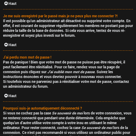
u
Haut
m
Je me suis enregistré par le passé mais je ne peux plus me connecter ?!
Il est possible qu’un administrateur ait désactivé ou supprimé votre compte. En
effet, il est courant de supprimer régulièrement les membres ne postant pas pour
réduire la taille de la base de données. Si cela vous arrive, tentez de vous ré-
enregistrer et soyez plus investi sur le forum.
Haut
J’ai perdu mon mot de passe !
Pas de panique ! Bien que votre mot de passe ne puisse pas être récupéré, il
peut facilement être réinitialisé. Pour ce faire, rendez vous sur la page de
connexion puis cliquez sur
J’ai oublié mon mot de passe
. Suivez les
instructions énoncées et vous devriez pouvoir à nouveau vous connecter.
Si toutefois vous ne parveniez pas à réinitialiser votre mot de passe, contactez
un administrateur du forum.
Haut
Pourquoi suis-je automatiquement déconnecté ?
Si vous ne cochez pas la case
Se souvenir de moi
lors de votre connexion, vous
ne resterez connecté que pendant une durée déterminée. Cela empêche que
quelqu’un d’autre utilise votre compte à votre insu en utilisant le même
ordinateur. Pour rester connecté, cochez la case
Se souvenir de moi
lors de la
connexion. Ce n’est pas recommandé si vous utilisez un ordinateur public pour