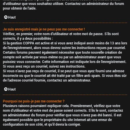
é
d’utilisateur que vous souhaitez utiliser. Contactez un administrateur du forum
pour obtenir de l’aide.
q
Haut
u
Je suis enregistré mais je ne peux pas me connecter !
Vérifiez, en premier, votre nom d’utilisateur et votre mot de passe. S’ils sont
i
corrects, il y a deux possibilités :
Si la gestion COPPA est active et si vous avez indiqué avoir moins de 13 ans lors
de l’enregistrement, alors vous devrez suivre les instructions reçues par courriel.
p
Certains forums peuvent également nécessiter que toute nouvelle création de
compte soit activée par vous-même ou par un administrateur avant que vous
e
puissiez vous connecter. Cette information est indiquée lors de l’enregistrement.
Si vous avez reçu un courriel, suivez ses instructions.
Si vous n’avez pas reçu de courriel, il se peut que vous ayez fourni une adresse
d
incorrecte ou que le courriel ait été traité par un filtre anti-spam. Si vous êtes sûr
de l’adresse courriel fournie, contactez un administrateur.
u
Haut
f
Pourquoi ne puis-je pas me connecter ?
o
Plusieurs raisons pourraient expliquer cela. Premièrement, vérifiez que votre
nom d’utilisateur et votre mot de passe soient corrects. S’ils le sont, contactez
un administrateur du forum pour vérifier que vous n’avez pas été banni. Il est
r
également possible que le propriétaire du site Internet ait une erreur de
configuration de son côté, et qu’il devra la corriger.