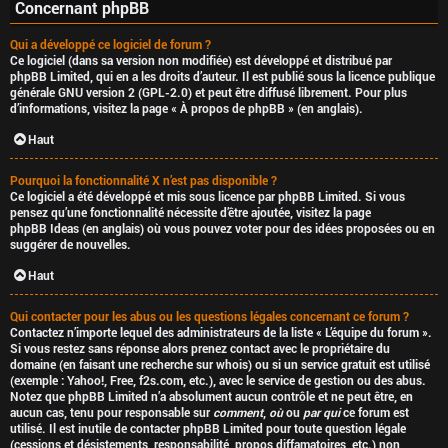
Concernant phpBB
Qui a développé ce logiciel de forum ?
Ce logiciel (dans sa version non modifiée) est développé et distribué par
phpBB Limited
, qui en a les droits d’auteur. Il est publié sous la licence publique
générale GNU version 2 (GPL-2.0) et peut être diffusé librement. Pour plus
d’informations, visitez la page «
À propos de phpBB
» (en anglais).
Haut
Pourquoi la fonctionnalité X n’est pas disponible ?
Ce logiciel a été développé et mis sous licence par phpBB Limited. Si vous
pensez qu’une fonctionnalité nécessite d’être ajoutée, visitez la page
phpBB Ideas
(en anglais) où vous pouvez voter pour des idées proposées ou en
suggérer de nouvelles.
Haut
Qui contacter pour les abus ou les questions légales concernant ce forum ?
Contactez n’importe lequel des administrateurs de la liste « L’équipe du forum ».
Si vous restez sans réponse alors prenez contact avec le propriétaire du
domaine (en faisant une
recherche sur whois
) ou si un service gratuit est utilisé
(exemple : Yahoo!, Free, f2s.com, etc.), avec le service de gestion ou des abus.
Notez que phpBB Limited
n’a absolument aucun contrôle
et ne peut être, en
aucun cas, tenu pour responsable sur
comment
,
où
ou
par qui
ce forum est
utilisé. Il est inutile de contacter phpBB Limited pour toute question légale
(cessions et désistements, responsabilité, propos diffamatoires, etc.)
non